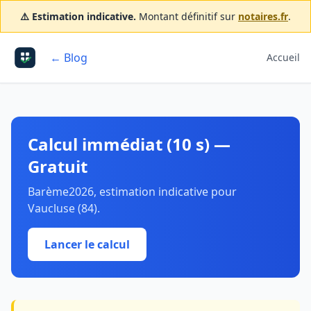
⚠️ Estimation indicative.
Montant définitif sur
notaires.fr
.
← Blog
Accueil
Calcul immédiat (10 s) —
Gratuit
Barème2026, estimation indicative pour
Vaucluse (84).
Lancer le calcul