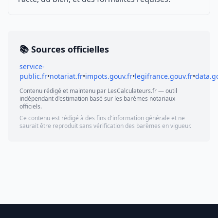
📚 Sources officielles
service-
public.fr
•
notariat.fr
•
impots.gouv.fr
•
legifrance.gouv.fr
•
data.g
Contenu rédigé et maintenu par LesCalculateurs.fr — outil
indépendant d'estimation basé sur les barèmes notariaux
officiels.
Ce contenu est rédigé à des fins d'information générale et ne
saurait être reproduit sans vérification des barèmes en vigueur.