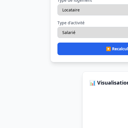
Type de logement
Type d'activité
▶️ Recalcul
📊 Visualisatio