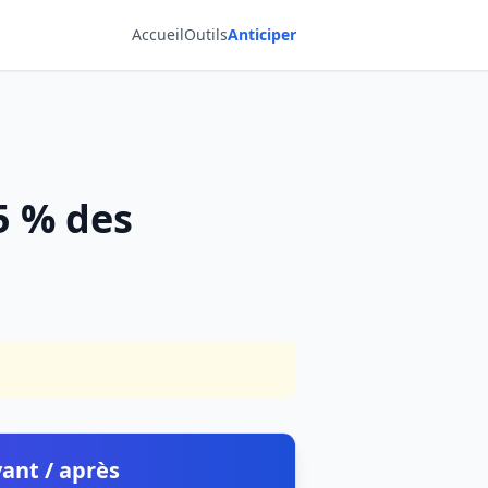
Accueil
Outils
Anticiper
5 % des
ant / après