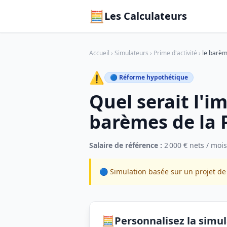
🧮
Les Calculateurs
Accueil
›
Simulateurs
›
Prime d'activité
›
le barèm
⚠️
🔵 Réforme hypothétique
Quel serait l'i
barèmes de la P
Salaire de référence :
2 000 € nets / mois
🔵 Simulation basée sur un projet d
🧮
Personnalisez la simu