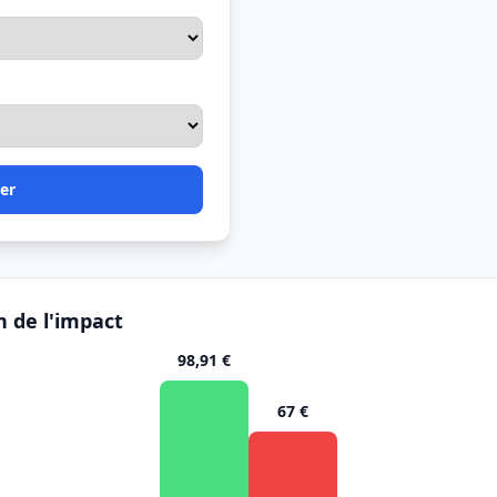
er
n de l'impact
98,91 €
67 €