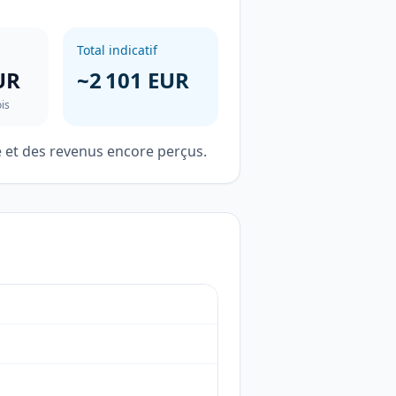
Total indicatif
UR
~2 101 EUR
is
té et des revenus encore perçus.