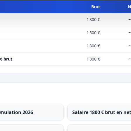
Brut
N
1 800 €
~
1 500 €
~
1 800 €
~
 € brut
1 800 €
~
simulation 2026
Salaire 1800 € brut en ne