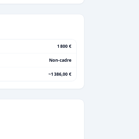
1 800 €
Non-cadre
~1 386,00 €