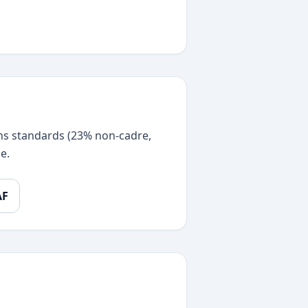
ions standards (23% non-cadre,
e.
AF