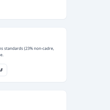
ions standards (23% non-cadre,
e.
AF