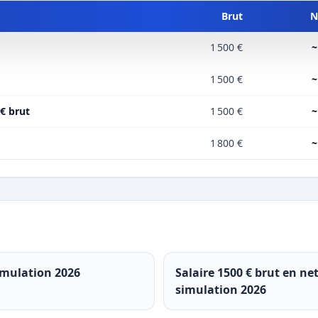
Brut
N
1 500 €
~
1 500 €
~
 € brut
1 500 €
~
1 800 €
~
simulation 2026
Salaire 1500 € brut en ne
simulation 2026