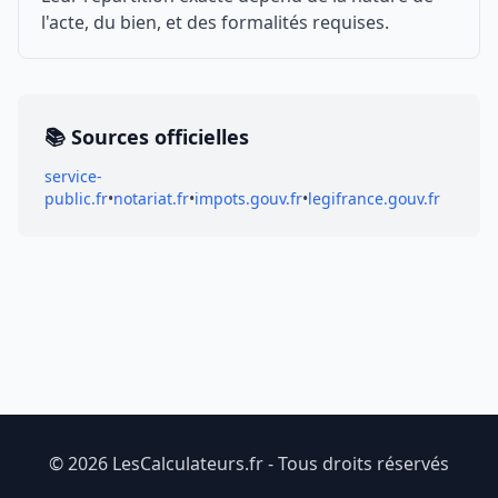
l'acte, du bien, et des formalités requises.
📚 Sources officielles
service-
public.fr
•
notariat.fr
•
impots.gouv.fr
•
legifrance.gouv.fr
© 2026 LesCalculateurs.fr - Tous droits réservés