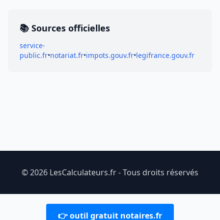
📚 Sources officielles
service-
public.fr
•
notariat.fr
•
impots.gouv.fr
•
legifrance.gouv.fr
© 2026 LesCalculateurs.fr - Tous droits réservés
👉 outil gratuit notaires.fr