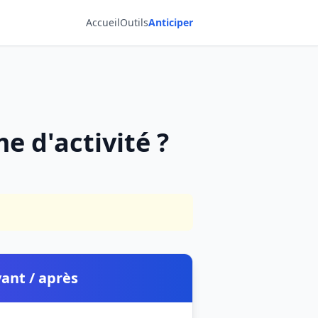
Accueil
Outils
Anticiper
e d'activité ?
ant / après