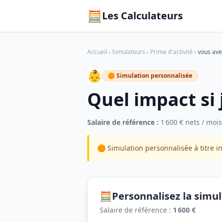
🧮
Les Calculateurs
Accueil
›
Simulateurs
›
Prime d'activité
›
vous ave
👶
🟠 Simulation personnalisée
Quel impact si 
Salaire de référence :
1 600 € nets / mois
🟠 Simulation personnalisée à titre in
🧮
Personnalisez la simu
Salaire de référence :
1 600 €