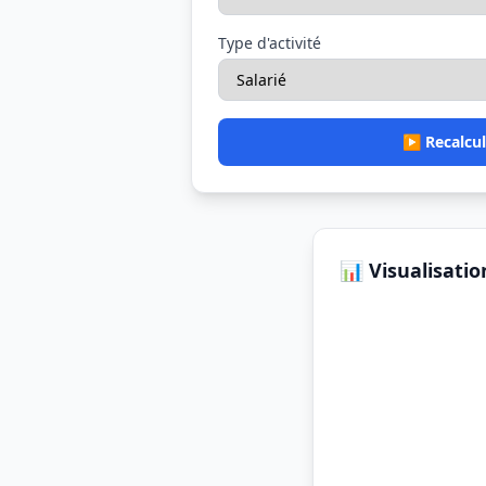
Type d'activité
▶️ Recalcul
📊 Visualisatio