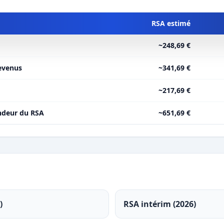
RSA estimé
~248,69 €
revenus
~341,69 €
~217,69 €
ndeur du RSA
~651,69 €
)
RSA intérim (2026)