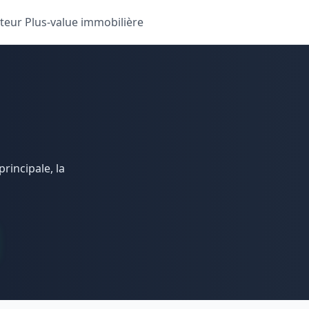
teur Plus-value immobilière
rincipale, la