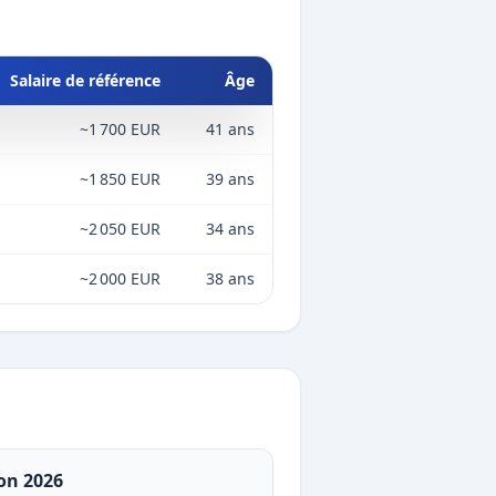
Salaire de référence
Âge
~1 700 EUR
41 ans
~1 850 EUR
39 ans
~2 050 EUR
34 ans
~2 000 EUR
38 ans
on 2026