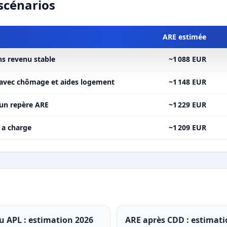
scénarios
ARE estimée
ns revenu stable
~1 088 EUR
s avec chômage et aides logement
~1 148 EUR
 un repère ARE
~1 229 EUR
 a charge
~1 209 EUR
ou APL : estimation 2026
ARE après CDD : estimati