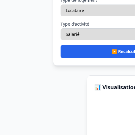
Type de logement
Type d'activité
▶️ Recalcul
📊 Visualisatio