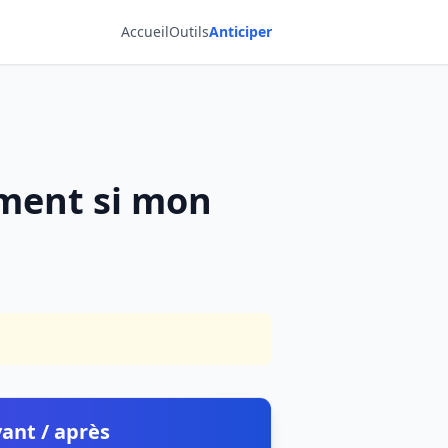
Accueil
Outils
Anticiper
ement si mon
ant / après