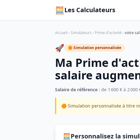
🧮
Les Calculateurs
Accueil
›
Simulateurs
›
Prime d'activité
›
votre sa
🚀
🟠 Simulation personnalisée
Ma Prime d'act
salaire augmen
Salaire de référence :
de 1 600 € à 2 000 
🟠 Simulation personnalisée à titre in
🧮
Personnalisez la simu