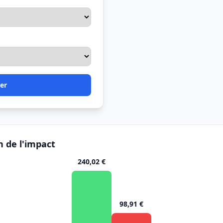
er
n de l'impact
240,02 €
98,91 €