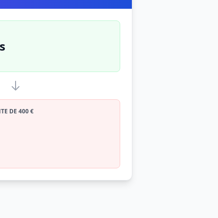
s
E DE 400 €