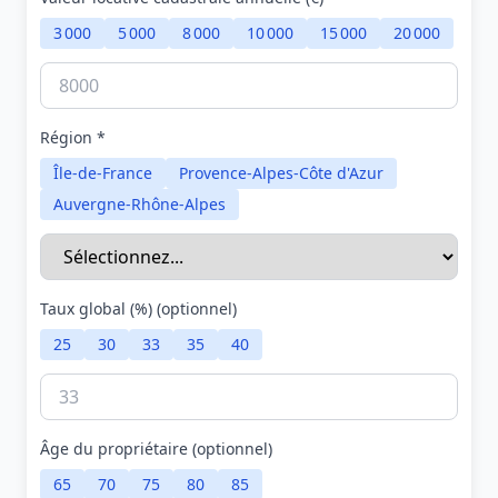
3 000
5 000
8 000
10 000
15 000
20 000
Région *
Île-de-France
Provence-Alpes-Côte d'Azur
Auvergne-Rhône-Alpes
Taux global (%) (optionnel)
25
30
33
35
40
Âge du propriétaire (optionnel)
65
70
75
80
85