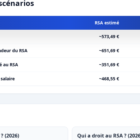
scénarios
RSA estimé
~573,49 €
ndeur du RSA
~651,69 €
té au RSA
~351,69 €
salaire
~468,55 €
? (2026)
Qui a droit au RSA ? (2026