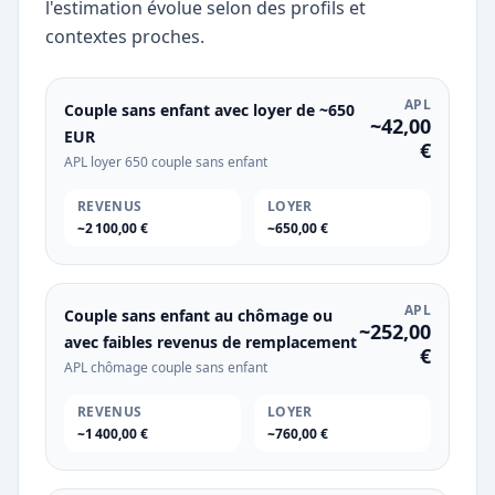
l'estimation évolue selon des profils et
contextes proches.
APL
Couple sans enfant avec loyer de ~650
~42,00
EUR
€
APL loyer 650 couple sans enfant
REVENUS
LOYER
~2 100,00 €
~650,00 €
APL
Couple sans enfant au chômage ou
~252,00
avec faibles revenus de remplacement
€
APL chômage couple sans enfant
REVENUS
LOYER
~1 400,00 €
~760,00 €